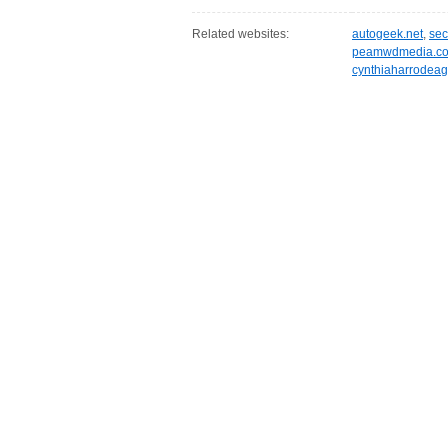
Related websites:
autogeek.net
,
sec
peamwdmedia.c
cynthiaharrodeag