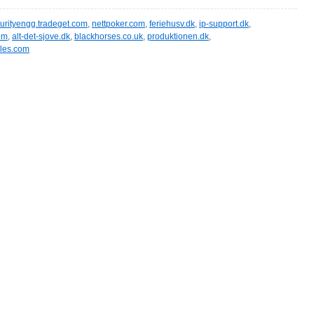
urityengg.tradeget.com
,
nettpoker.com
,
feriehusv.dk
,
ip-support.dk
,
om
,
alt-det-sjove.dk
,
blackhorses.co.uk
,
produktionen.dk
,
les.com