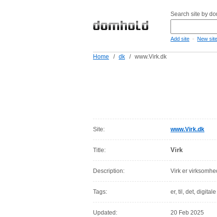
Search site by d
-
Add site
New sit
Home
/
dk
/
www.Virk.dk
Site:
www.Virk.dk
Virk
Title:
Description:
Virk er virksomhed
Tags:
er, til, det, digitale
Updated:
20 Feb 2025