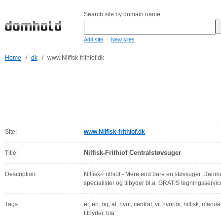
Search site by domain name:
-
Add site
New sites
Home
/
dk
/
www.Nilfisk-frithiof.dk
Site:
www.Nilfisk-frithiof.dk
Nilfisk-Frithiof Centralstøvsuger
Title:
Description:
Nilfisk-Frithiof - Mere end bare en støvsuger. Danma
specialister og tilbyder bl.a. GRATIS tegningsservic
Tags:
er, en, og, af, hvor, central, vi, hvorfor, nilfisk, man
tilbyder, bla