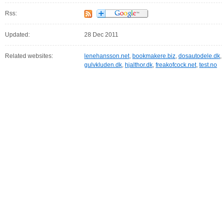
Rss:
Updated:
28 Dec 2011
Related websites:
lenehansson.net
,
bookmakere.biz
,
dosautodele.dk
gulvkluden.dk
,
hjalthor.dk
,
freakofcock.net
,
test.no