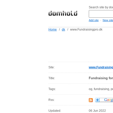
Search site by d
-
Add site
New sit
Home
/
dk
/
www.Fundraisingpro.dk
Site:
www.Fundraising
Fundraising fo
Title:
Tags:
og, fundraising, p
Rss:
Updated:
06 Jun 2022