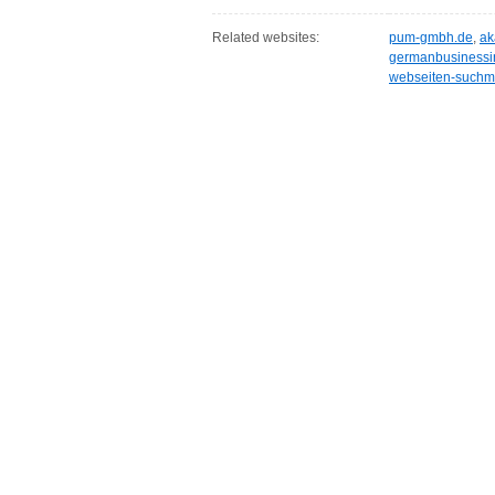
Related websites:
pum-gmbh.de
,
ak
germanbusinessin
webseiten-suchm