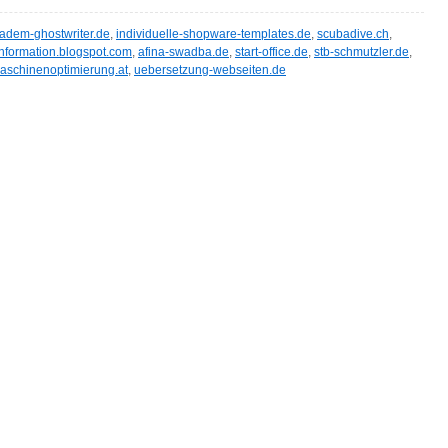
adem-ghostwriter.de
,
individuelle-shopware-templates.de
,
scubadive.ch
,
formation.blogspot.com
,
afina-swadba.de
,
start-office.de
,
stb-schmutzler.de
,
aschinenoptimierung.at
,
uebersetzung-webseiten.de