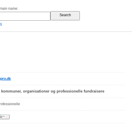
omain name:
es
pro.dk
r kommuner, organisationer og professionelle fundraisere
rofessionelle