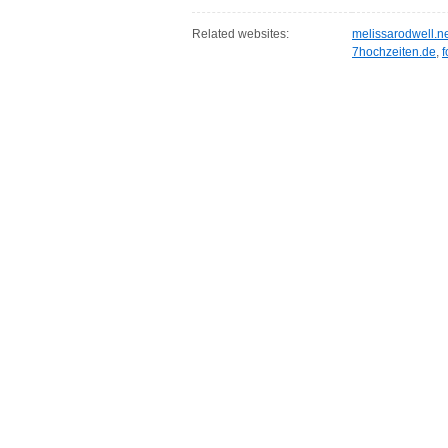
Related websites:
melissarodwell.n
7hochzeiten.de
,