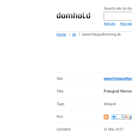
Search site by d
-
Add site
New sit
Home
/
dk
/
www.Fotografherning.dk
Site:
www.Fotografher
Fotograf Hernin
Title:
Tags:
fotograf
Rss:
Updated:
11 Mar 2017