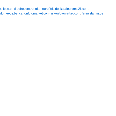
et
,
ipse.pl
,
djpetrecere.ro
,
glamoureffekt.de
,
katalog.crmc2k.com
,
fotomeeus.be
,
canonfotomarket.com
,
nikonfotomarket.com
,
fannystamm.de