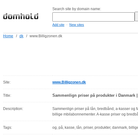
Search site by domain name:
-
Add site
New sites
Home
/
dk
/
www.Billigzonen.dk
Site:
www.Billigzonen.dk
Sammenlign priser på produkter i Danmark |
Title:
Description:
Sammenlign priser på lån, bredbånd, a-kasser og
billige mbilabonnementer. A-kasse priser og bredb
Tags:
og, på, kasse, lån, priser, produkter, danmark, billig