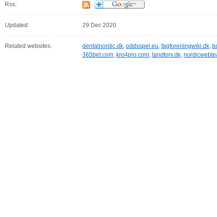
Rss:
Updated:
29 Dec 2020
Related websites:
dentalnordic.dk
,
oddsspel.eu
,
fagforeningwiki.dk
,
b
365bet.com
,
kro4pro.com
,
tandtorv.dk
,
nordicwebte