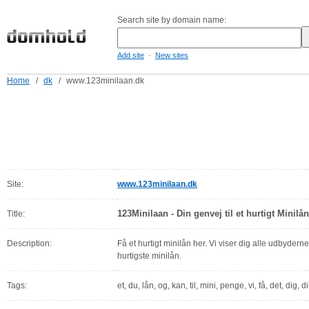
Search site by domain name:
-
Add site
New sites
Home
/
dk
/
www.123minilaan.dk
Site:
www.123minilaan.dk
123Minilaan - Din genvej til et hurtigt Minilån
Title:
Description:
Få et hurtigt minilån her. Vi viser dig alle udbyderne
hurtigste minilån.
Tags:
et, du, lån, og, kan, til, mini, penge, vi, få, det, dig, di